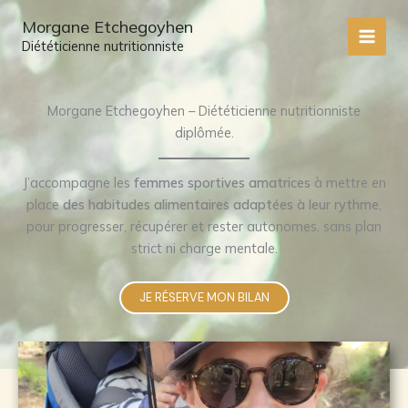
Aller
Morgane Etchegoyhen
au
Diététicienne nutritionniste
MAI
contenu
MEN
Morgane Etchegoyhen – Diététicienne nutritionniste
diplômée.
J’accompagne les
femmes sportives amatrices
à mettre en
place
des habitudes alimentaires adaptées à leur rythme
,
pour progresser, récupérer et rester autonomes, sans plan
strict ni charge mentale.
JE RÉSERVE MON BILAN